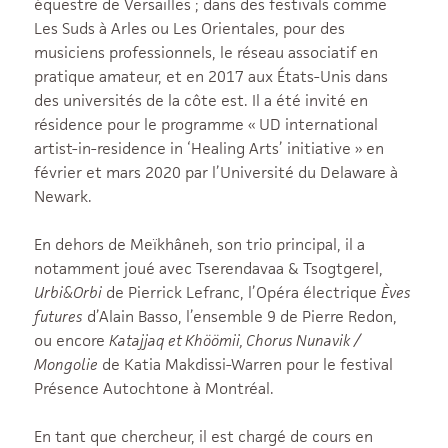
équestre de Versailles ; dans des festivals comme
Les Suds à Arles ou Les Orientales, pour des
musiciens professionnels, le réseau associatif en
pratique amateur, et en 2017 aux États-Unis dans
des universités de la côte est. Il a été invité en
résidence pour le programme « UD international
artist-in-residence in ‘Healing Arts’ initiative » en
février et mars 2020 par l’Université du Delaware à
Newark.
En dehors de Meïkhâneh, son trio principal, il a
notamment joué avec Tserendavaa & Tsogtgerel,
Urbi&Orbi
de Pierrick Lefranc, l’Opéra électrique
Èves
futures
d’Alain Basso, l’ensemble 9 de Pierre Redon,
ou encore
Katajjaq et Khöömii, Chorus Nunavik /
Mongolie
de Katia Makdissi-Warren pour le festival
Présence Autochtone à Montréal.
En tant que chercheur, il est chargé de cours en