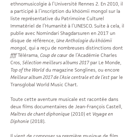
ethnomusicolgie à l’Université Rennes 2. En 2010, il
a participé à l’inscription du khöömii mongol sur la
liste représentative du Patrimoine Culturel
Immatériel de l’Humanité à l’UNESCO. Suite à cela, il
publie avec Nomindari Shagdarsuren en 2017 un
disque de référence,
Une Anthologie du khöömii
mongol
, qui a reçu de nombreuses distinctions dont
ffff
Télérama,
Coup de cœur
de l’Académie Charles
Cros,
Sélection meilleurs albums 2017
par Le Monde,
Top of the World
du magazine Songlines, ou encore
Meilleur album 2017 de l’Asie centrale et de l’est
par le
Transglobal World Music Chart.
Toute cette aventure musicale est racontée dans
deux films documentaires de Jean-François Castell,
Maîtres de chant diphonique
(2010) et
Voyage en
Diphonie
(2018).
Il vient de composer sa première musique de film